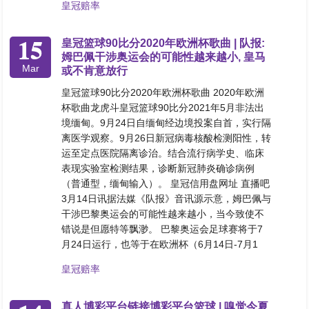
皇冠赔率
15
皇冠篮球90比分2020年欧洲杯歌曲 | 队报:
姆巴佩干涉奥运会的可能性越来越小, 皇马
Mar
或不肯意放行
皇冠篮球90比分2020年欧洲杯歌曲 2020年欧洲
杯歌曲龙虎斗皇冠篮球90比分2021年5月非法出
境缅甸。9月24日自缅甸经边境投案自首，实行隔
离医学观察。9月26日新冠病毒核酸检测阳性，转
运至定点医院隔离诊治。结合流行病学史、临床
表现实验室检测结果，诊断新冠肺炎确诊病例
（普通型，缅甸输入）。 皇冠信用盘网址 直播吧
3月14日讯据法媒《队报》音讯源示意，姆巴佩与
干涉巴黎奥运会的可能性越来越小，当今致使不
错说是但愿特等飘渺。 巴黎奥运会足球赛将于7
月24日运行，也等于在欧洲杯（6月14日-7月1
皇冠赔率
真人博彩平台链接博彩平台篮球 | 嗅觉今夏