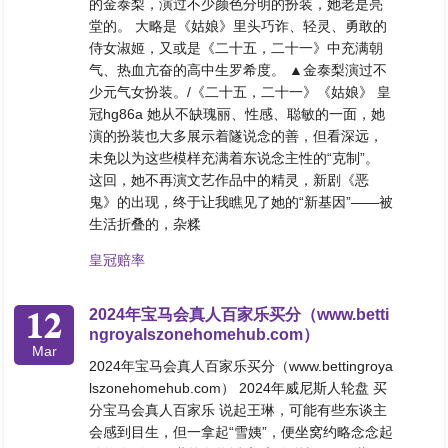
的金泰梨，演过不少颜色分明的扮装，她老是亮
堂的。 大略是《姑娘》里头巧诈、轻灵、勇敢的
侍女淑姬，又或是《二十五，二十一》中充满朝
气、热血亢奋的高中生罗希度。 ▲金泰梨演过不
少元气女扮装。/《二十五，二十一》《姑娘》 皇
冠hg86a 她从不缺瑰丽、性感、聪敏的一面，她
演的扮装也大多展示着隧说念的善，但看深远，
未免以为这些模样充满着东说念主性的“克制”。
这回，她不再演文艺作品中的精灵，新剧《恶
鬼》的出现，终于让我瞧见了她的“新基因”——被
生活折叠的，杂糅
皇冠赔率
12
2024年宝马会真人百家乐买分（www.betti
ngroyalszonehomehub.com）
Mar
2024年宝马会真人百家乐买分（www.bettingroya
lszonehomehub.com） 2024年威尼斯人轮盘 买
分宝马会真人百家乐 说起王琳，可能有些东谈主
会感到目生，但一拿起“雪姨”，便坐窝约略念念起