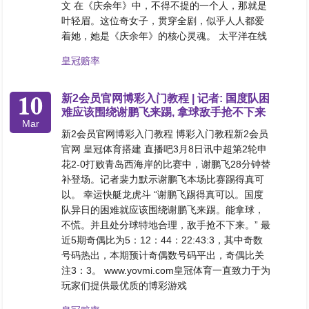
文 在《庆余年》中，不得不提的一个人，那就是
叶轻眉。这位奇女子，贯穿全剧，似乎人人都爱
着她，她是《庆余年》的核心灵魂。 太平洋在线
皇冠赔率
10
新2会员官网博彩入门教程 | 记者: 国度队困
难应该围绕谢鹏飞来踢, 拿球敌手抢不下来
Mar
新2会员官网博彩入门教程 博彩入门教程新2会员
官网 皇冠体育搭建 直播吧3月8日讯中超第2轮申
花2-0打败青岛西海岸的比赛中，谢鹏飞28分钟替
补登场。记者裴力默示谢鹏飞本场比赛踢得真可
以。 幸运快艇龙虎斗 “谢鹏飞踢得真可以。国度
队异日的困难就应该围绕谢鹏飞来踢。能拿球，
不慌。并且处分球特地合理，敌手抢不下来。” 最
近5期奇偶比为5：12：44：22:43:3，其中奇数
号码热出，本期预计奇偶数号码平出，奇偶比关
注3：3。 www.yovmi.com皇冠体育一直致力于为
玩家们提供最优质的博彩游戏