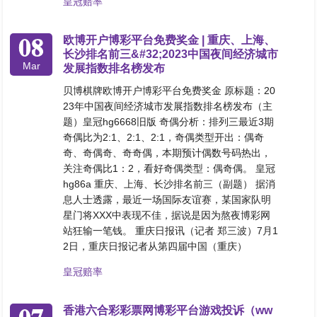
皇冠赔率
08
欧博开户博彩平台免费奖金 | 重庆、上海、
长沙排名前三&#32;2023中国夜间经济城市
Mar
发展指数排名榜发布
贝博棋牌欧博开户博彩平台免费奖金 原标题：20
23年中国夜间经济城市发展指数排名榜发布（主
题）皇冠hg6668旧版 奇偶分析：排列三最近3期
奇偶比为2:1、2:1、2:1，奇偶类型开出：偶奇
奇、奇偶奇、奇奇偶，本期预计偶数号码热出，
关注奇偶比1：2，看好奇偶类型：偶奇偶。 皇冠
hg86a 重庆、上海、长沙排名前三（副题） 据消
息人士透露，最近一场国际友谊赛，某国家队明
星门将XXX中表现不佳，据说是因为熬夜博彩网
站狂输一笔钱。 重庆日报讯（记者 郑三波）7月1
2日，重庆日报记者从第四届中国（重庆）
皇冠赔率
07
香港六合彩彩票网博彩平台游戏投诉（ww