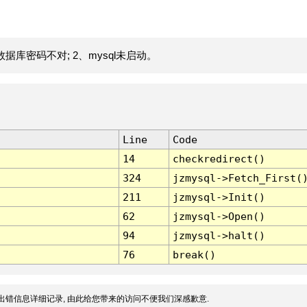
据库密码不对; 2、mysql未启动。
Line
Code
14
checkredirect()
324
jzmysql->Fetch_First(
211
jzmysql->Init()
62
jzmysql->Open()
94
jzmysql->halt()
76
break()
出错信息详细记录, 由此给您带来的访问不便我们深感歉意.