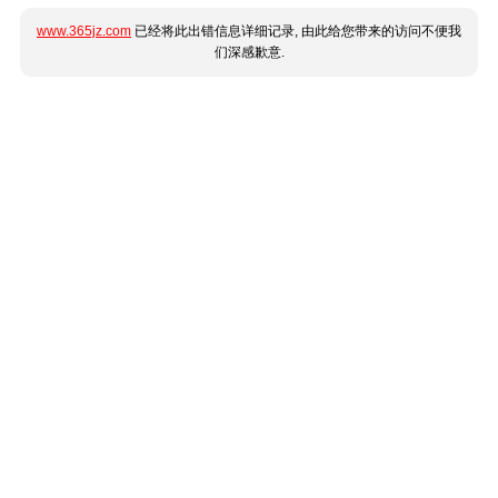
www.365jz.com
已经将此出错信息详细记录, 由此给您带来的访问不便我
们深感歉意.