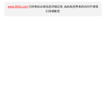
www.365jz.com
已经将此出错信息详细记录, 由此给您带来的访问不便我
们深感歉意.