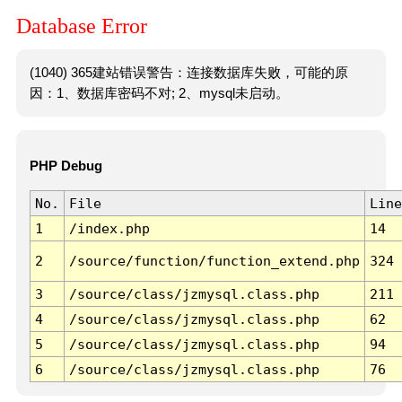
Database Error
(1040) 365建站错误警告：连接数据库失败，可能的原
因：1、数据库密码不对; 2、mysql未启动。
PHP Debug
No.
File
Line
1
/index.php
14
2
/source/function/function_extend.php
324
3
/source/class/jzmysql.class.php
211
4
/source/class/jzmysql.class.php
62
5
/source/class/jzmysql.class.php
94
6
/source/class/jzmysql.class.php
76