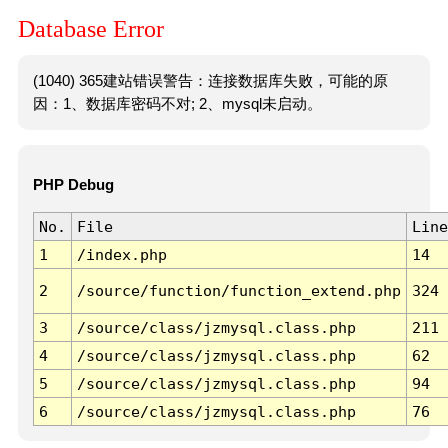
Database Error
(1040) 365建站错误警告：连接数据库失败，可能的原
因：1、数据库密码不对; 2、mysql未启动。
PHP Debug
No.
File
Line
1
/index.php
14
2
/source/function/function_extend.php
324
3
/source/class/jzmysql.class.php
211
4
/source/class/jzmysql.class.php
62
5
/source/class/jzmysql.class.php
94
6
/source/class/jzmysql.class.php
76