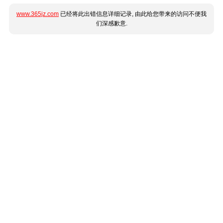
www.365jz.com
已经将此出错信息详细记录, 由此给您带来的访问不便我
们深感歉意.