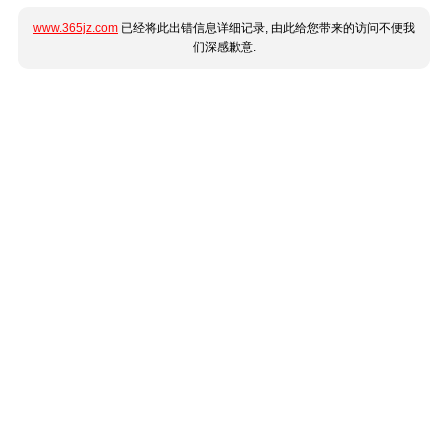
www.365jz.com
已经将此出错信息详细记录, 由此给您带来的访问不便我
们深感歉意.