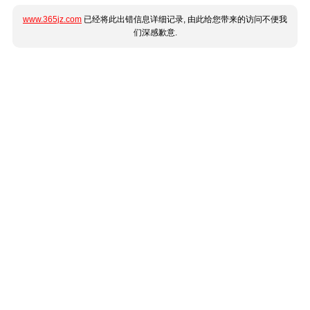
www.365jz.com
已经将此出错信息详细记录, 由此给您带来的访问不便我
们深感歉意.