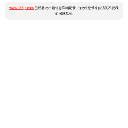
www.365jz.com
已经将此出错信息详细记录, 由此给您带来的访问不便我
们深感歉意.