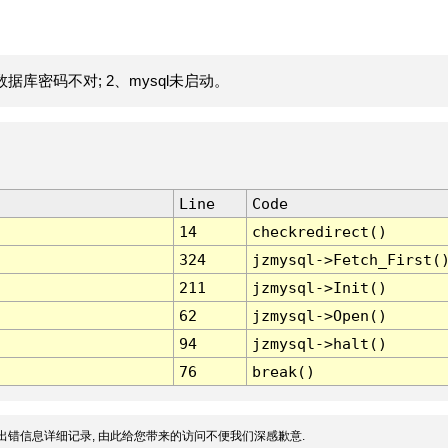
据库密码不对; 2、mysql未启动。
Line
Code
14
checkredirect()
324
jzmysql->Fetch_First(
211
jzmysql->Init()
62
jzmysql->Open()
94
jzmysql->halt()
76
break()
出错信息详细记录, 由此给您带来的访问不便我们深感歉意.