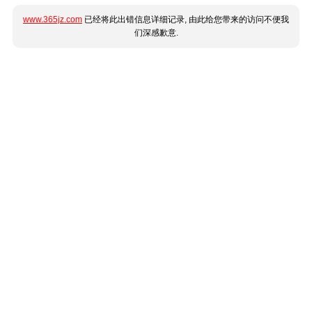
www.365jz.com
已经将此出错信息详细记录, 由此给您带来的访问不便我
们深感歉意.