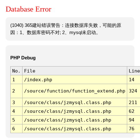
Database Error
(1040) 365建站错误警告：连接数据库失败，可能的原
因：1、数据库密码不对; 2、mysql未启动。
PHP Debug
No.
File
Line
1
/index.php
14
2
/source/function/function_extend.php
324
3
/source/class/jzmysql.class.php
211
4
/source/class/jzmysql.class.php
62
5
/source/class/jzmysql.class.php
94
6
/source/class/jzmysql.class.php
76