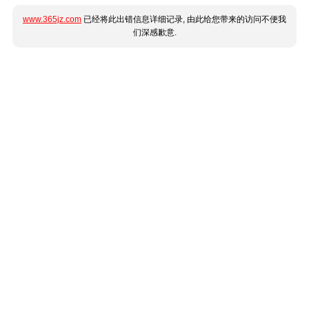
www.365jz.com
已经将此出错信息详细记录, 由此给您带来的访问不便我
们深感歉意.