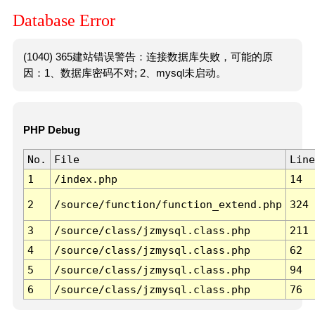
Database Error
(1040) 365建站错误警告：连接数据库失败，可能的原
因：1、数据库密码不对; 2、mysql未启动。
PHP Debug
No.
File
Line
1
/index.php
14
2
/source/function/function_extend.php
324
3
/source/class/jzmysql.class.php
211
4
/source/class/jzmysql.class.php
62
5
/source/class/jzmysql.class.php
94
6
/source/class/jzmysql.class.php
76